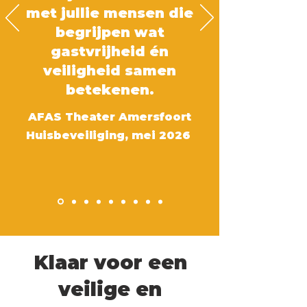
met jullie mensen die
begrijpen wat
gastvrijheid én
veiligheid samen
betekenen.
AFAS Theater Amersfoort
Huisbeveiliging, mei 2026
Klaar voor een
veilige en