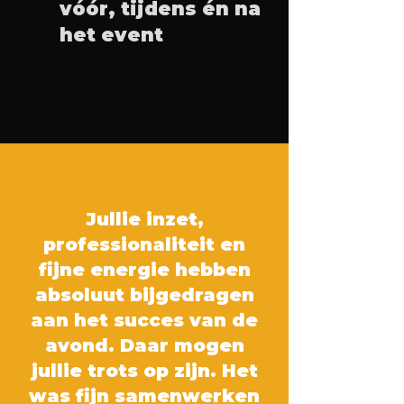
vóór, tijdens én na
het event
Jullie inzet,
professionaliteit en
fijne energie hebben
absoluut bijgedragen
aan het succes van de
avond. Daar mogen
jullie trots op zijn. Het
was fijn samenwerken